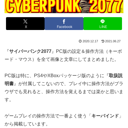
X
Facebook
LINE
2020.12.17
2021.06.27
『
サイバーパンク2077
』PC版の設定＆操作方法（キーボ
ード・マウス）を全て画像と文章にしてまとめました。
PC版は特に、PS4やXBoxパッケージ版のように『
取扱説
明書
』が付属してこないので、プレイ中に操作方法がブラ
ウザでも見れると、操作方法を覚えるまでは楽かと思いま
す。
ゲームプレイの操作方法で一番よく使う「
キーバインド
」
から掲載しています。