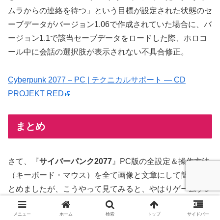
ムラからの連絡を待つ」という目標が設定された状態のセ
ーブデータがバージョン1.06で作成されていた場合に、バ
ージョン1.1で該当セーブデータをロードした際、ホロコ
ール中に会話の選択肢が表示されない不具合修正。
Cyberpunk 2077 – PC | テクニカルサポート ― CD
PROJEKT RED
まとめ
さて、『
サイバーパンク2077
』PC版の全設定＆操作方法
（キーボード・マウス）を全て画像と文章にして簡潔にま
とめましたが、こうやって見てみると、やはりゲームプレ
イの操作方法で一番よく使うのは、最初にご紹介した「
キ
メニュー
ホーム
検索
トップ
サイドバー
ーバインド
」ではないでしょうか。