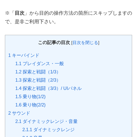
※「
目次
」から目的の操作方法の箇所にスキップしますの
で、是非ご利用下さい。
この記事の目次
[
目次を閉じる
]
1
キーバインド
1.1
プレイダンス・一般
1.2
探索と戦闘（1/3）
1.3
探索と戦闘（2/3）
1.4
探索と戦闘（3/3）/ UIパネル
1.5
乗り物(1/2)
1.6
乗り物(2/2)
2
サウンド
2.1
ダイナミックレンジ・音量
2.1.1
ダイナミックレンジ