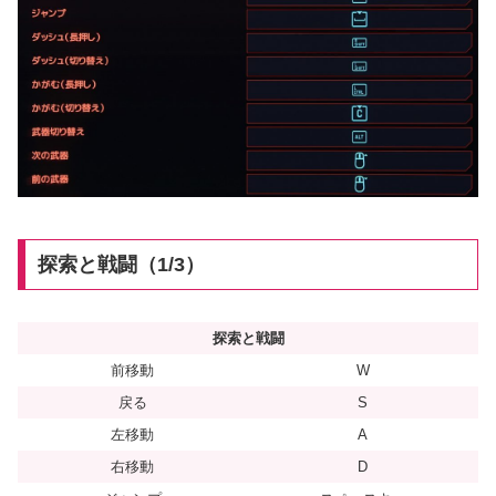
探索と戦闘（1/3）
探索と戦闘
前移動
W
戻る
S
左移動
A
右移動
D