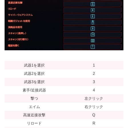
武器1を選択
1
武器2を選択
2
武器3を選択
3
素手/近接武器
4
撃つ
左クリック
エイム
右クリック
高速近接攻撃
Q
リロード
R