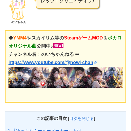
レッツ！クリエイティブ♪
のいちゃん
◆
YMM4
や
スカイリム等の
Steamゲーム
MOD
＆
ボカロ
オリジナル曲
公開中
♪
チャンネル名
：
のいちゃんねる ➡
https://www.youtube.com/@nowi-chan
この記事の目次
[
目次を閉じる
]
1
『ゆっくりムービーメーカー』とは