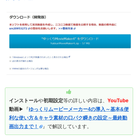
インストール
や
初期設定
等の詳しい内容は、
YouTube
動画
▶『
ゆっくりムービーメーカー4の導入～基本&便
利な使い方＆キャラ素材の口パク瞬きの設定～最終動
画出力まで！
』で解説しています。