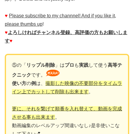
♥
Please subscribe to my channnel! And if you like it,
please thumbs up
!
♥
よろしければチャンネル登録、高評価の方もお願いしま
す
♥
⑤の「
リップル削除
」は
プロ
も
実践
して使う
高等テ
クニック
です。
使い方
の
例
は、
撮影した映像の不要部分をタイムラ
イン上でカットして削除も出来ます
。
更に、それを繋げて順番を入れ替えて、動画を完成
させる事も出来ます
。
動画編集のレベルアップ間違いなし♪是非使いこな
して下さい💕