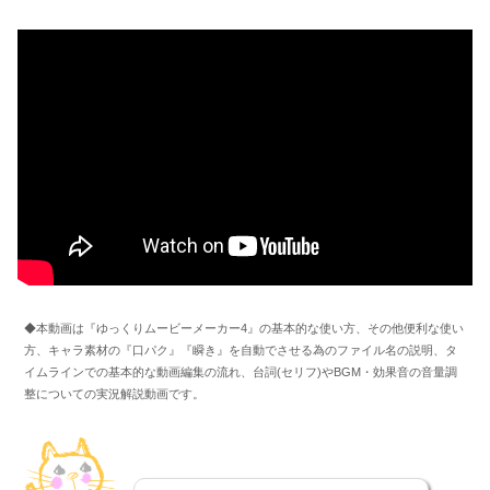
◆本動画は『ゆっくりムービーメーカー4』の基本的な使い方、その他便利な使い
方、キャラ素材の『口パク』『瞬き』を自動でさせる為のファイル名の説明、タ
イムラインでの基本的な動画編集の流れ、台詞(セリフ)やBGM・効果音の音量調
整についての実況解説動画です。