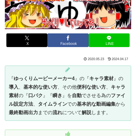
X
Facebook
LINE
2020.05.23
2024.04.17
『
ゆっくりムービーメーカー4
』の『
キャラ素材
』の
導入
、
基本的な使い方
、その他
便利な使い方
、
キャラ
素材
の『
口パク
』『
瞬き
』を
自動
でさせる為の
ファイ
ル設定方法
、
タイムライン
での
基本的な動画編集
から
最終動画出力
までの
流れ
について
解説
します。