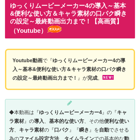
ゆっくりムービーメーカー4の導入～基本
&便利な使い方＆キャラ素材の口パク瞬き
の設定～最終動画出力まで！【高画質】
（Youtube）
Youtube動画
で『
ゆっくりムービーメーカー4の導
入～基本&便利な使い方＆キャラ素材の口パク瞬き
の設定～最終動画出力まで！
』が
完成
。
◆本動画は『
ゆっくりムービーメーカー4
』の『
キャ
ラ素材
』の
導入
、
基本的な使い方
、その他
便利な使い
方
、
キャラ素材
の『
口パク
』『
瞬き
』を
自動
でさせる
為の
ファイル設定方法
、
タイムライン
での基本的な
動