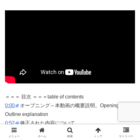
＝＝＝ 目次 ＝＝＝table of contents
0:00
オープニング～本動画の概要説明。Opening-
Outline explanation
0:52
修正された内容について
1:33
「画面の複製」について
メニュー
ホーム
検索
トップ
サイドバー