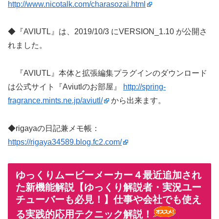
http://www.nicotalk.com/charasozai.html
◆『AVIUTL』は、2019/10/3 にVERSION_1.10 が公開さ
れました。
『AVIUTL』本体と拡張編集プラグインのダウンロード
は公式サイト『Aviutlのお部屋』
http://spring-
fragrance.mints.ne.jp/aviutl/
から出来ます。
◆rigayaの日記兼メモ帳：
https://rigaya34589.blog.fc2.com/
ゆっくりムービーメーカー４最近追加され
た新機能解説【ゆっくり解説者・実況ユー
チューバーも必見！】仕事や会社でも使え
る実践的応用テクニック解説！