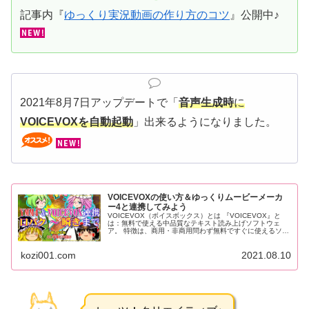
記事内『
ゆっくり実況動画の作り方のコツ
』公開中♪
2021年8月7日アップデートで「
音声生成時
に
VOICEVOXを自動起動
」出来るようになりました。
VOICEVOXの使い方＆ゆっくりムービーメーカ
ー4と連携してみよう
VOICEVOX（ボイスボックス）とは 『VOICEVOX』と
は：無料で使える中品質なテキスト読み上げソフトウェ
ア。 特徴は、商用・非商用問わず無料ですぐに使えるソフ
トウェアです。 イントネーションの詳細な調整が可能。
ニコニコ静画（イラス...
kozi001.com
2021.08.10