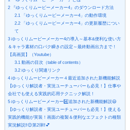
2
『ゆっくりムービーメーカー4』のダウンロード方法
2.1
「ゆっくりムービーメーカー4」の動作環境
2.2
「ゆっくりムービーメーカー4」の更新履歴につい
て
3
ゆっくりムービーメーカー4の導入～基本&便利な使い方
＆キャラ素材の口パク瞬きの設定～最終動画出力まで！
【高画質】（Youtube）
3.1
動画の目次（table of contents）
3.2
ゆっくり関連リンク
4
ゆっくりムービーメーカー４最近追加された新機能解説
【ゆっくり解説者・実況ユーチューバーも必見！】仕事や
会社でも使える実践的応用テクニック解説！
5
ゆっくりムービーメーカー4️⃣追加された新機能解説😃
【ゆっくり解説者・実況ユーチューバーも必見！】使える
実践的機能が実装！画面の複製＆便利なエフェクトの種類
実況解説‼️😊第2弾‼️💕