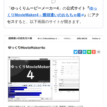
「
ゆっくりムービーメーカー4
」の
公式サイト『
ゆっ
くりMovieMaker4 – 饅頭遣いのおもちゃ箱
』
に
アク
セス
すると、以下画面のサイトが開きます。