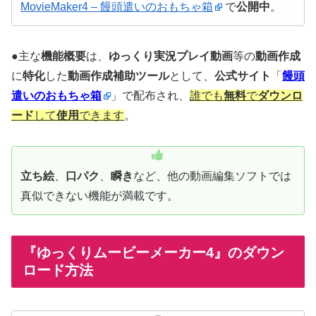
MovieMaker4 – 饅頭遣いのおもちゃ箱
で
公開中
。
●主な
機能概要
は、
ゆっくり実況プレイ動画
等の
動画作成
に
特化
した
動画作成補助ツール
として、
公式サイト
「
饅頭
遣いのおもちゃ箱
」で配布され、
誰でも
無料
で
ダウンロ
ード
して
使用
できます
。
立ち絵
、
口パク
、
瞬き
など、他の動画編集ソフトでは
真似できない機能が満載です。
『ゆっくりムービーメーカー4』のダウン
ロード方法