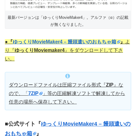
最新バージョンは「ゆっくりMovieMaker4」。アルファ（α）の記載
が無くなりました。
●
『
ゆっくりMovieMaker4 – 饅頭遣いのおもちゃ箱
』
よ
り『
ゆっくりMoviemaker4
』をダウンロードして下さ
い。
ダウンロードファイルは圧縮ファイル形式『
ZIP
』な
ので、「
7ZIP
」等の圧縮解凍ソフトで解凍してから
任意の場所へ保存して下さい。
■
公式サイト『
ゆっくりMovieMaker4 – 饅頭遣いの
おもちゃ箱
』