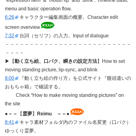
“expression item” & “mouth lip” and “blink”. Timeline basic
menu and basic operation flow.
6:26
キャラクター編集画面の概要。Character edit
screen overview
7:32
台詞（セリフ）の入力。Input of dialogue
－－－－－－－－－－－－－－－－－－－－－－－－－－
－－－－
▶【
動く立ち絵、口パク、瞬きの設定方法
】How to set
moving standing picture, lip-sync, and blink
8:00
『動く立ち絵の作り方』を公式サイト『饅頭遣いの
おもちゃ箱』で確認する。
Check “How to make moving standing pictures” on
the site
●＝＝【
霊夢
】
Reimu
＝＝●
8:41
キャラ素材フォルダ内のファイル名変更（口パク）
ゆっくり霊夢。