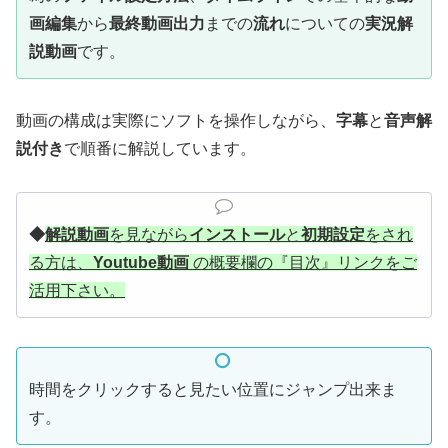
画編集
から
最終動画出力
までの
流れ
についての
実況解
説動画
です。
動画の構成は実際にソフトを操作しながら、
字幕
と
音声解
説付き
で順番に解説しています。
◆
解説動画
を見ながら
インストール
と
初期設定
をされ
る方は、
Youtube動画
の
概要欄の『目次』リンクをご
活用下さい。
時間をクリックすると見たい位置にジャンプ出来ま
す。