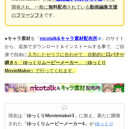
開発され、一般に
無料
配布
されている
動画編集支援
の
フリーソフト
です。
●
キャラ素材
を「
nicotalk&キャラ素材配布所
」のサイト
から、追加でダウンロード＆インストールする事で、ご自
身で自由に
入力したセリフに合わせて、自動的に
口パク
や
瞬き
を「
ゆっくりムービーメーカー
」（
ゆっくり
MovieMaker
）で行ってくれます
。
現在は「
ゆっくりMoviemaker3
」に加え、新たに開発
された『
ゆっくりムービーメーカー4
』が
ゆっくり