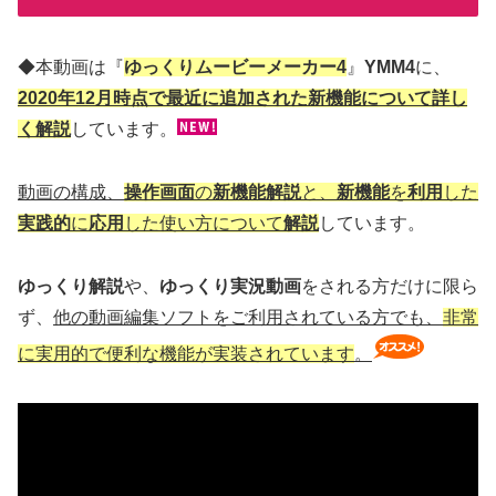
◆本動画は『
ゆっくりムービーメーカー4
』
YMM4
に、
2020年12月時点で最近に追加された新機能について詳し
く解説
しています。
動画の構成、
操作画面
の
新機能解説
と、
新機能
を
利用
した
実践的
に
応用
した使い方について
解説
しています。
ゆっくり解説
や、
ゆっくり実況動画
をされる方だけに限ら
ず、
他の動画編集ソフトをご利用されている方でも、
非常
に実用的で便利な機能が実装されています
。